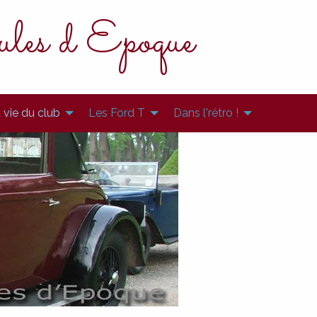
les d Epoque
 vie du club
Les Ford T
Dans l'rétro !