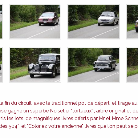
 fin du circuit, avec le traditionnel pot de départ, et tirage a
se gagne un superbe Noisetier "tortueux" , arbre original et dé
is les lots, de magnifiques livres offerts par Mr et Mme Schne
es 504" et "Coloriez votre ancienne". livres que l'on peut se pr