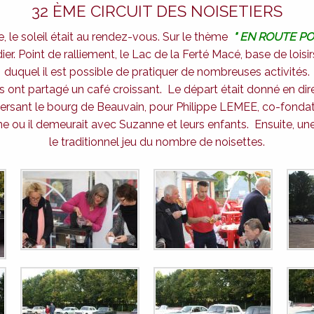
32 ÈME CIRCUIT DES NOISETIERS
, le soleil était au rendez-vous. Sur le thème
" EN ROUTE PO
ier. Point de ralliement, le Lac de la Ferté Macé, base de loi
duquel il est possible de pratiquer de nombreuses activités.
ts ont partagé un café croissant. Le départ était donné en dir
rsant le bourg de Beauvain, pour Philippe LEMEE, co-fondateur 
 il demeurait avec Suzanne et leurs enfants. Ensuite, une hal
le traditionnel jeu du nombre de noisettes.