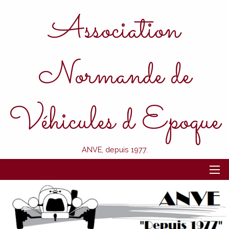
Association
Normande de
Véhicules d Epoque
ANVE, depuis 1977.