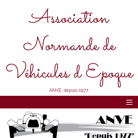
Association
Normande de
Véhicules d Epoque
ANVE, depuis 1977.