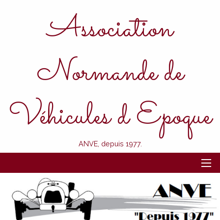
Association
Normande de
Véhicules d Epoque
ANVE, depuis 1977.